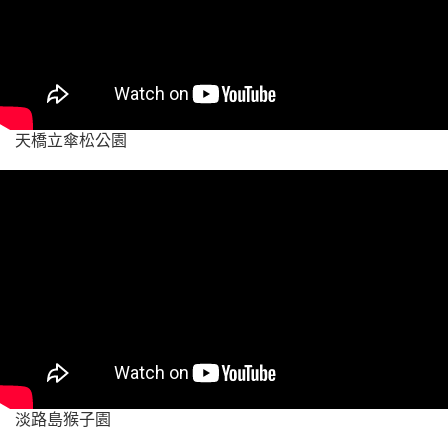
天橋立傘松公園
淡路島猴子園