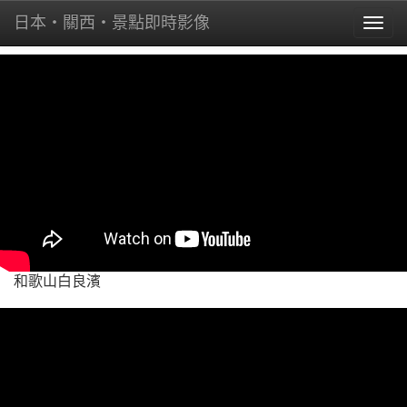
日本・關西・景點即時影像
Toggl
naviga
和歌山白良濱