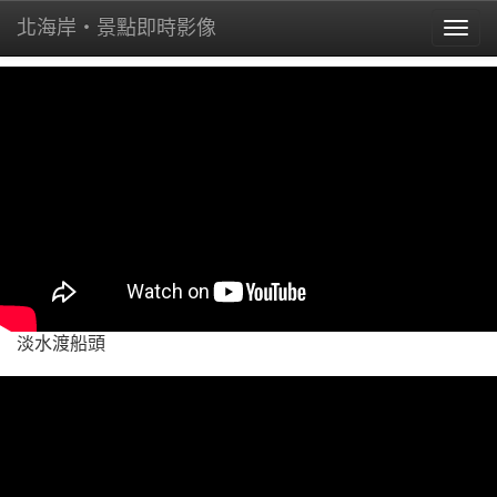
北海岸・景點即時影像
Toggl
naviga
淡水渡船頭