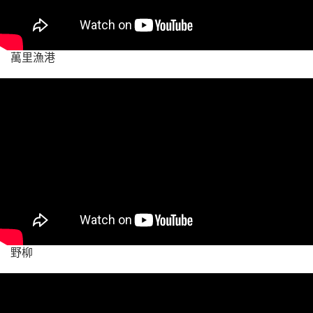
萬里漁港
野柳