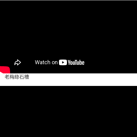
老梅綠石槽