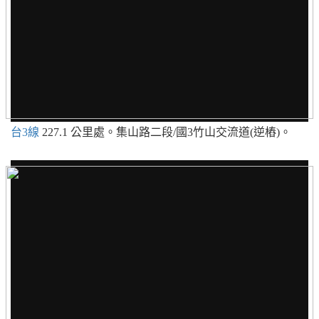
台3線
227.1 公里處。集山路二段/國3竹山交流道(逆樁)。