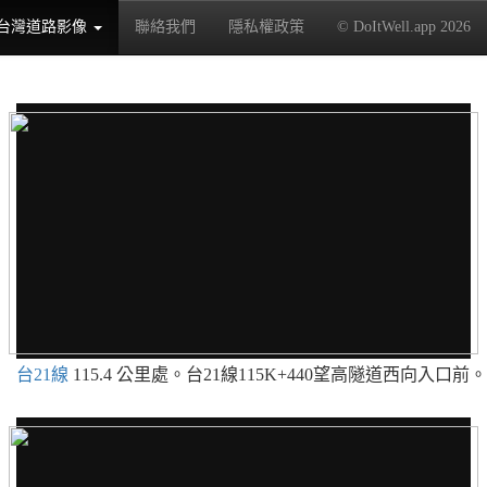
台灣道路影像
聯絡我們
隱私權政策
© DoItWell.app 2026
(current)
台21線
115.4 公里處。台21線115K+440望高隧道西向入口前。