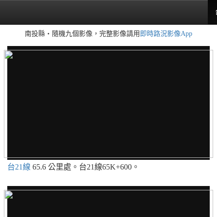
南投縣・隨機九個影像，完整影像請用
即時路況影像App
台21線
65.6 公里處。台21線65K+600。