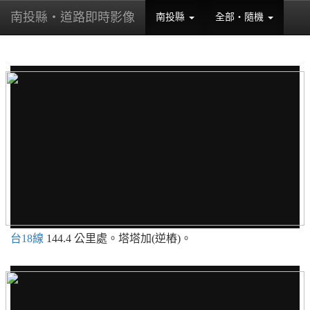
南投縣・道路即時影像
南投縣
全部・隨機
(current)
(current)
台18線
144.4 公里處。塔塔加(逆樁)。