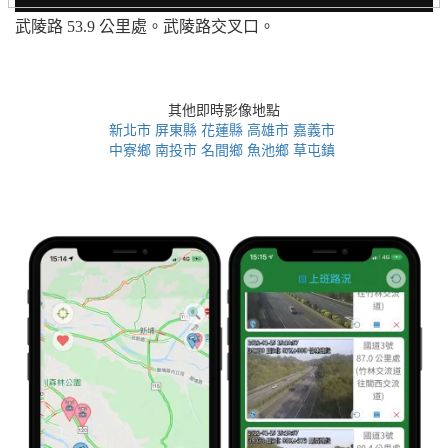
武陵路 53.9 公里處。武陵路交叉口。
其他即時影像地點
新北市
屏東縣
花蓮縣
高雄市
嘉義市
中寮鄉
南投市
名間鄉
魚池鄉
草屯鎮